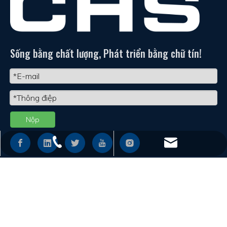
Sống bằng chất lượng, Phát triển bằng chữ tín!
Nộp
+86 - 577 - 62798390
info@chs.com.cn
ĐƯỜNG DẪN NHANH
+86 - 577 - 62798383
+86 - 577 - 62798385
ỦNG HỘ