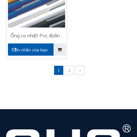
Ống co nhiệt Pvc đường
kính lớn cho cáp
Tin nhắn của bạn
1
2
»