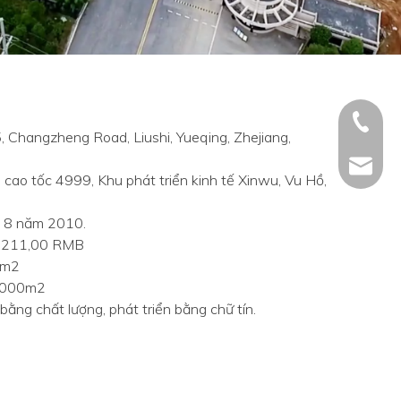
+86 - 5
, Changzheng Road, Liushi, Yueqing, Zhejiang,
+86 - 5
info@ch
cao tốc 4999, Khu phát triển kinh tế Xinwu, Vu Hồ,
+86 - 5
g 8 năm 2010.
4.211,00 RMB
0m2
30000m2
bằng chất lượng, phát triển bằng chữ tín.