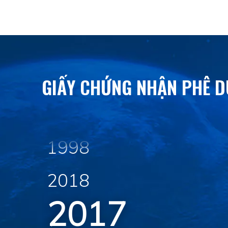
2002
2000
GIẤY CHỨNG NHẬN PHÊ D
1999
1998
2018
2017