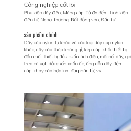
Công nghiệp cốt lõi
Phụ kiện dây điện, Máng cáp, Tủ đo đếm, Linh kiện
điện tử, Ngoại thương, Bất động sản, Đầu tư.
sản phẩm chính
Dây cáp nylon tự khóa và các loại dây cáp nylon
khác, dây cáp thép không gỉ, kẹp cáp, khối thiết bị
đầu cuối, thiết bị đầu cuối cách điện, mối nối dây, gi
treo cà vạt, dải quấn xoắn ốc, ống dẫn dây, đệm
cáp, khay cáp hợp kim đại phân tử, v.v. .