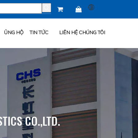


ỦNG HỘ
TIN TỨC
LIÊN HỆ CHÚNG TÔI
ICS CO.,LTD.