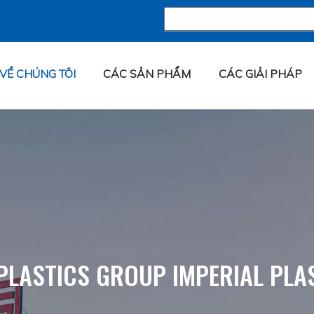
VỀ CHÚNG TÔI
CÁC SẢN PHẨM
CÁC GIẢI PHÁP
LASTICS GROUP IMPERIAL PLAST